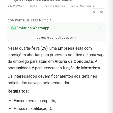
29/01/2025
·
16:19
·
Por
Lívia Borges
·
Jornal Conquista
A−
A+
Normal
COMPARTILHE ESTA NOTÍCIA
Enviar no WhatsApp
ou envie por outros apps
Nesta quarta-feira (29), uma
Empresa
está com
inscrições abertas para processo seletivo de uma vaga
de emprego para atuar em
Vitória da Conquista.
A
oportunidade é para executar a função de
Motorista
.
Os interessados devem ficar atentos aos detalhes
solicitados na vaga pelo recrutador.
Requisitos:
Ensino médio completo;
Possuir habilitação D;