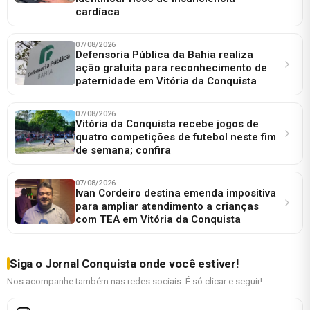
cardíaca
07/08/2026
Defensoria Pública da Bahia realiza
ação gratuita para reconhecimento de
paternidade em Vitória da Conquista
07/08/2026
Vitória da Conquista recebe jogos de
quatro competições de futebol neste fim
de semana; confira
07/08/2026
Ivan Cordeiro destina emenda impositiva
para ampliar atendimento a crianças
com TEA em Vitória da Conquista
Siga o Jornal Conquista onde você estiver!
Nos acompanhe também nas redes sociais. É só clicar e seguir!