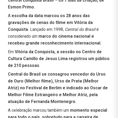
Central Conquista Brasil – Os 7 dias da Criação
, de
Esmon Primo.
A
escolha da data marcou os 28 anos das
gravações de cenas do filme em Vitória da
Conquista.
Lançado em 1998,
Central do Brasil
é
considerado um
marco do cinema nacional e
recebeu grande reconhecimento internacional.
Em
Vitória da Conquista, a sessão no Centro de
Cultura Camillo de Jesus Lima registrou um público
de 210 pessoas
.
Central do Brasil se consagrou vencedor do Urso
de Ouro (Melhor filme), Urso de Prata (Melhor
Atriz) no Festival de Berlim e indicado ao Oscar de
Melhor Filme Estrangeiro e Melhor Atriz, pela
atuação de Fernanda Montenegro.
A celebração marcou também um
momento especial
para todo o país, sobretudo para a carreira de