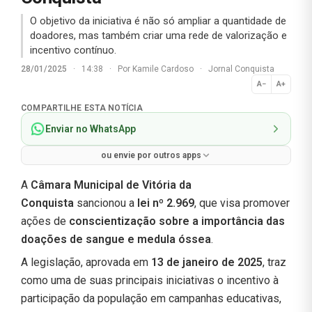
O objetivo da iniciativa é não só ampliar a quantidade de
doadores, mas também criar uma rede de valorização e
incentivo contínuo.
28/01/2025
·
14:38
·
Por
Kamile Cardoso
·
Jornal Conquista
A−
A+
Normal
COMPARTILHE ESTA NOTÍCIA
Enviar no WhatsApp
ou envie por outros apps
A
Câmara Municipal de Vitória da
Conquista
sancionou a
lei nº 2.969
, que visa promover
ações de
conscientização sobre a importância das
doações de sangue e medula óssea
.
A legislação, aprovada em
13 de janeiro de 2025
, traz
como uma de suas principais iniciativas o incentivo à
participação da população em campanhas educativas,