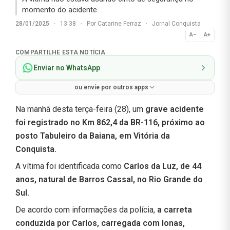
momento do acidente.
28/01/2025
·
13:38
·
Por
Catarine Ferraz
·
Jornal Conquista
A−
A+
Normal
COMPARTILHE ESTA NOTÍCIA
Enviar no WhatsApp
ou envie por outros apps
Na manhã desta terça-feira (28), um
grave acidente
foi registrado no Km 862,4 da BR-116, próximo ao
posto Tabuleiro da Baiana, em Vitória da
Conquista.
A vítima foi identificada como
Carlos da Luz, de 44
anos, natural de Barros Cassal, no Rio Grande do
Sul.
De acordo com informações da polícia,
a carreta
conduzida por Carlos, carregada com lonas,