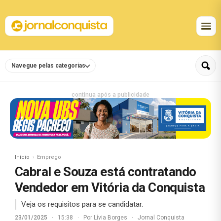
Navegue pelas categorias
continua após a publicidade
Início
Emprego
Cabral e Souza está contratando
Vendedor em Vitória da Conquista
Veja os requisitos para se candidatar.
23/01/2025
·
15:38
·
Por
Lívia Borges
·
Jornal Conquista