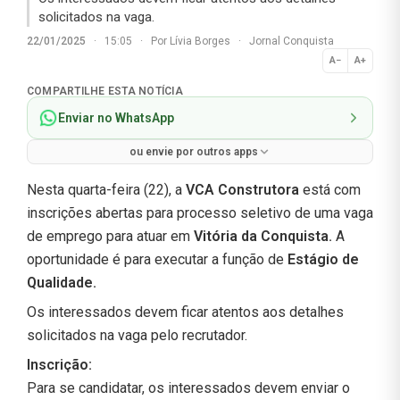
solicitados na vaga.
22/01/2025
·
15:05
·
Por
Lívia Borges
·
Jornal Conquista
A−
A+
Normal
COMPARTILHE ESTA NOTÍCIA
Enviar no WhatsApp
ou envie por outros apps
Nesta quarta-feira (22), a
VCA Construtora
está com
inscrições abertas para processo seletivo de uma vaga
de emprego para atuar em
Vitória da Conquista.
A
oportunidade é para executar a função de
Estágio de
Qualidade
.
Os interessados devem ficar atentos aos detalhes
solicitados na vaga pelo recrutador.
Inscrição:
Para se candidatar, os interessados devem enviar o