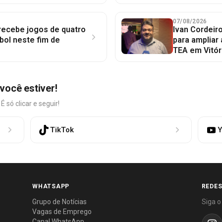
07/08/2026
 recebe jogos de quatro
Ivan Cordeir
bol neste fim de
para ampliar
TEA em Vitór
você estiver!
só clicar e seguir!
TikTok
Y
WHATSAPP
REDES
Grupo de Notícias
Siga o
Vagas de Emprego
Canal WhatsApp