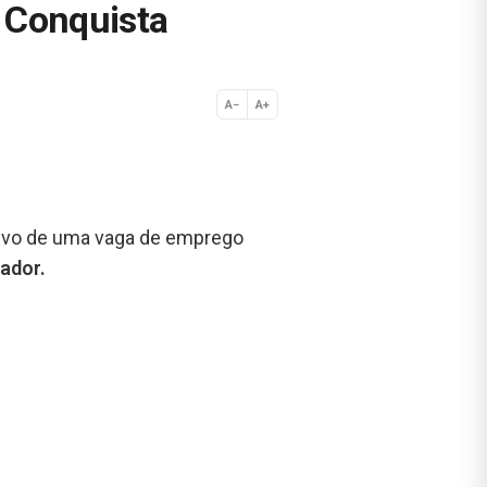
a Conquista
A−
A+
Normal
tivo de uma vaga de emprego
zador.