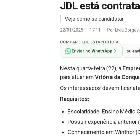
JDL está contrata
Veja como se candidatar.
22/01/2025
·
17:11
·
Por
Lívia Borges
COMPARTILHE ESTA NOTÍCIA
Enviar no WhatsApp
ou env
Nesta quarta-feira (22), a
Empre
para atuar em
Vitória da Conqu
Os interessados devem ficar ate
Requisitos:
Escolaridade: Ensino Médio 
Possuir experiência anterior 
Conhecimento em Winthor (Di