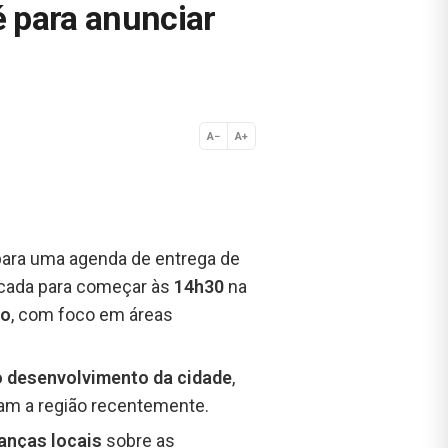
 para anunciar
A−
A+
Normal
ara uma agenda de entrega de
arcada para começar às
14h30
na
io
, com foco em áreas
o desenvolvimento da cidade
,
ram a região recentemente.
anças locais
sobre as