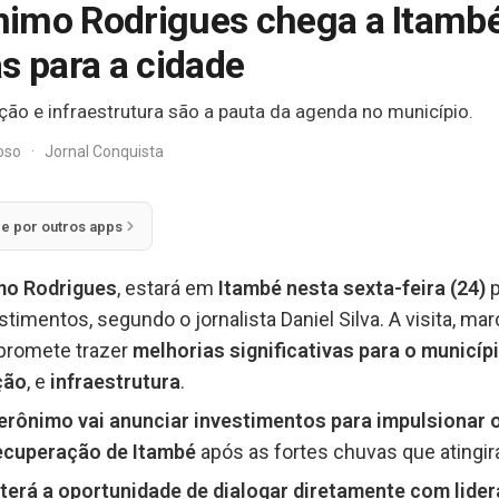
imo Rodrigues chega a Itambé
s para a cidade
ão e infraestrutura são a pauta da agenda no município.
doso
·
Jornal Conquista
ie por outros apps
mo Rodrigues
, estará em
Itambé nesta sexta-feira (24)
p
timentos, segundo o jornalista Daniel Silva. A visita, m
 promete trazer
melhorias significativas para o municíp
ção
, e
infraestrutura
.
erônimo vai anunciar investimentos para impulsionar 
ecuperação de Itambé
após as fortes chuvas que atingi
terá a oportunidade de dialogar diretamente com lider