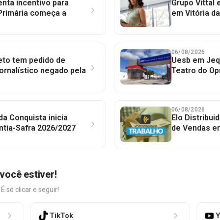
nta incentivo para
Grupo Vittal
Primária começa a
em Vitória d
06/08/2026
to tem pedido de
Uesb em Jequ
jornalístico negado pela
Teatro do Op
06/08/2026
 da Conquista inicia
Elo Distribu
ntia-Safra 2026/2027
de Vendas em
você estiver!
só clicar e seguir!
TikTok
Y