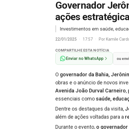
Governador Jerôn
ações estratégica
Investimentos em saúde, educaç
22/01/2025
·
17:57
·
Por
Kamile Car
COMPARTILHE ESTA NOTÍCIA
Enviar no WhatsApp
ou env
O
governador da Bahia, Jerôni
obras e o anúncio de novos inves
Avenida João Durval Carneiro
,
essenciais como
saúde, educa
Dentre os destaques da visita,
J
além de ações voltadas para a
r
Durante o evento,
o governador 