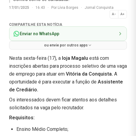
17/01/2025
·
16:43
·
Por
Lívia Borges
·
Jornal Conquista
A−
A+
Normal
COMPARTILHE ESTA NOTÍCIA
Enviar no WhatsApp
ou envie por outros apps
Nesta sexta-feira (17), a
loja Magalu
está com
inscrições abertas para processo seletivo de uma vaga
de emprego para atuar em
Vitória da Conquista.
A
oportunidade é para executar a função de
Assistente
de Crediário.
Os interessados devem ficar atentos aos detalhes
solicitados na vaga pelo recrutador.
Requisitos:
Ensino Médio Completo;