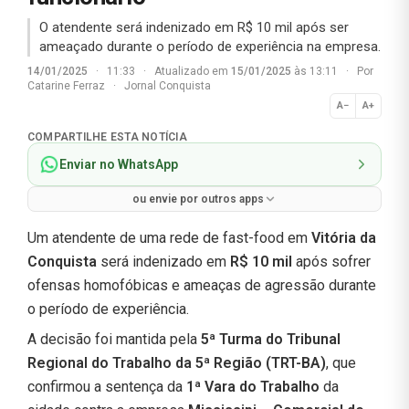
O atendente será indenizado em R$ 10 mil após ser
ameaçado durante o período de experiência na empresa.
14/01/2025
·
11:33
·
Atualizado em
15/01/2025
às 13:11
·
Por
Catarine Ferraz
·
Jornal Conquista
A−
A+
Normal
COMPARTILHE ESTA NOTÍCIA
Enviar no WhatsApp
ou envie por outros apps
Um atendente de uma rede de fast-food em
Vitória da
Conquista
será indenizado em
R$ 10 mil
após sofrer
ofensas homofóbicas e ameaças de agressão durante
o período de experiência.
A decisão foi mantida pela
5ª Turma do Tribunal
Regional do Trabalho da 5ª Região (TRT-BA)
, que
confirmou a sentença da
1ª Vara do Trabalho
da