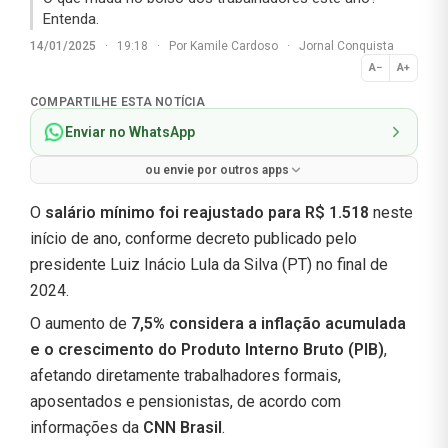
Entenda.
14/01/2025
·
19:18
·
Por
Kamile Cardoso
·
Jornal Conquista
A−
A+
Normal
COMPARTILHE ESTA NOTÍCIA
Enviar no WhatsApp
ou envie por outros apps
O
salário mínimo foi reajustado para R$ 1.518
neste
início de ano, conforme decreto publicado pelo
presidente Luiz Inácio Lula da Silva (PT) no final de
2024.
O aumento de
7,5% considera a inflação acumulada
e o crescimento do Produto Interno Bruto (PIB)
,
afetando diretamente trabalhadores formais,
aposentados e pensionistas, de acordo com
informações da
CNN Brasil
.