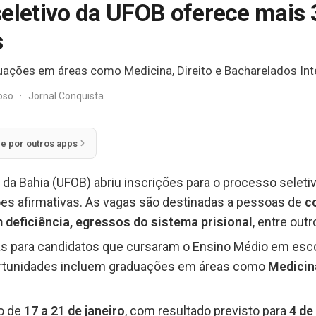
seletivo da UFOB oferece mais
s
ações em áreas como Medicina, Direito e Bacharelados Inte
doso
·
Jornal Conquista
ie por outros apps
 da Bahia (UFOB) abriu inscrições para o processo seleti
ções afirmativas. As vagas são destinadas a pessoas de
c
 deficiência, egressos do sistema prisional
, entre out
as para candidatos que cursaram o Ensino Médio em esco
ortunidades incluem graduações em áreas como
Medicina
ão de
17 a 21 de janeiro
, com resultado previsto para
4 de