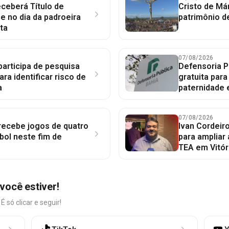
ceberá Título de
Cristo de Má
 no dia da padroeira
patrimônio d
ta
07/08/2026
participa de pesquisa
Defensoria P
ara identificar risco de
gratuita par
a
paternidade 
07/08/2026
 recebe jogos de quatro
Ivan Cordeir
bol neste fim de
para ampliar
TEA em Vitór
você estiver!
só clicar e seguir!