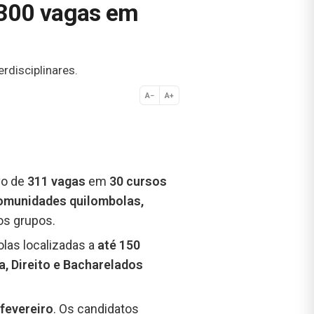
 300 vagas em
rdisciplinares.
A−
A+
Normal
vo de
311 vagas
em
30 cursos
omunidades quilombolas,
ros grupos.
las localizadas a
até 150
, Direito e Bacharelados
 fevereiro
. Os candidatos