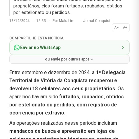
proprietários; eles foram furtados, roubados, obtidos
por estelionato ou perdidos.
18/12/2024
·
15:35
·
Por
Malu Lima
·
Jornal Conquista
A−
A+
Normal
COMPARTILHE ESTA NOTÍCIA
Enviar no WhatsApp
ou envie por outros apps
Entre setembro e dezembro de 2024,
a 1ª Delegacia
Territorial de Vitória da Conquista recuperou e
devolveu 18 celulares aos seus proprietários.
Os
aparelhos haviam sido f
urtados, roubados, obtidos
por estelionato ou perdidos, com registros de
ocorrência por extravio.
As operações realizadas nesse período incluíram
mandados de busca e apreensão em lojas de