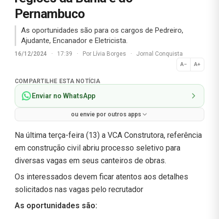
Pernambuco
As oportunidades são para os cargos de Pedreiro,
Ajudante, Encanador e Eletricista.
16/12/2024
·
17:39
·
Por
Lívia Borges
·
Jornal Conquista
A−
A+
Normal
COMPARTILHE ESTA NOTÍCIA
Enviar no WhatsApp
ou envie por outros apps
Na última terça-feira (13) a VCA Construtora, referência
em construção civil abriu processo seletivo para
diversas vagas em seus canteiros de obras.
Os interessados devem ficar atentos aos detalhes
solicitados nas vagas pelo recrutador
As oportunidades são: