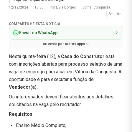
12/12/2024
·
18:30
·
Por
Lívia Borges
·
Jornal Conquista
A−
A+
Normal
COMPARTILHE ESTA NOTÍCIA
Enviar no WhatsApp
ou envie por outros apps
Nesta quinta-feira (12), a
Casa do Construtor
está
com inscrições abertas para processo seletivo de uma
vaga de emprego para atuar em Vitória da Conquista
.
A
oportunidade é para executar a função de
Vendedor(a)
.
Os interessados devem ficar atentos aos detalhes
solicitados na vaga pelo recrutador.
Requisitos:
Ensino Médio Completo;