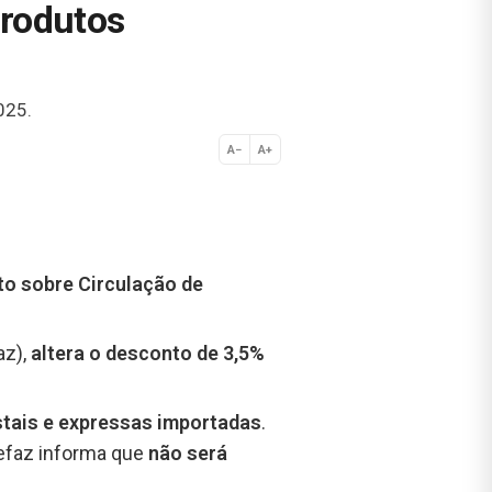
produtos
025.
A−
A+
Normal
o sobre Circulação de
az),
altera o desconto de 3,5%
tais e expressas importadas
.
 Sefaz informa que
não será