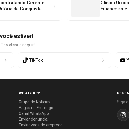
 contratando Gerente
Clínica Uroda
itória da Conquista
Financeiro e
você estiver!
só clicar e seguir!
TikTok
Y
WHATSAPP
REDES
Grupo de Notícias
Siga o
Vagas de Emprego
Canal WhatsApp
Enviar denúncia
Enviar vaga de emprego