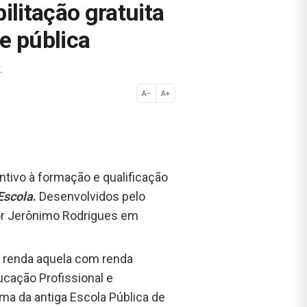
litação gratuita
e pública
.
A−
A+
Normal
ntivo à formação e qualificação
Escola
.
Desenvolvidos pelo
or Jerônimo Rodrigues em
xa renda aquela com renda
ucação Profissional e
ma da antiga Escola Pública de