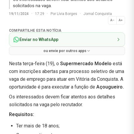
solicitados na vaga.
19/11/2024
·
17:29
·
Por
Lívia Borges
·
Jornal Conquista
A−
A+
Normal
COMPARTILHE ESTA NOTÍCIA
Enviar no WhatsApp
ou envie por outros apps
Nesta terça-feira (19), o
Supermercado Modelo
está
com inscrições abertas para processo seletivo de uma
vaga de emprego para atuar em Vitória da Conquista
.
A
oportunidade é para executar a função de
Açougueiro
.
Os interessados devem ficar atentos aos detalhes
solicitados na vaga pelo recrutador.
Requisitos:
Ter mais de 18 anos;