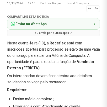
13/11/2024
·
19:16
·
Por
Lívia Borges
·
Jornal Conquista
A−
A+
Normal
COMPARTILHE ESTA NOTÍCIA
Enviar no WhatsApp
ou envie por outros apps
Nesta quarta-feira (13), a
Redeflex
está com
inscrições abertas para processo seletivo de uma vaga
de emprego para atuar em Vitória da Conquista
.
A
oportunidade é para executar a função de
Vendedor
Externo (FERISTA).
Os interessados devem ficar atentos aos detalhes
solicitados na vaga pelo recrutador.
Requisitos:
Ensino médio completo.;
Experiência com: Atendimento ao cliente,