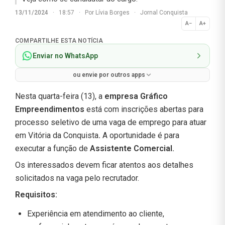
13/11/2024
·
18:57
·
Por
Lívia Borges
·
Jornal Conquista
A−
A+
Normal
COMPARTILHE ESTA NOTÍCIA
Enviar no WhatsApp
ou envie por outros apps
Nesta quarta-feira (13), a
empresa Gráfico
Empreendimentos
está com inscrições abertas para
processo seletivo de uma vaga de emprego para atuar
em Vitória da Conquista
.
A oportunidade é para
executar a função de
Assistente Comercial
.
Os interessados devem ficar atentos aos detalhes
solicitados na vaga pelo recrutador.
Requisitos:
Experiência em atendimento ao cliente,