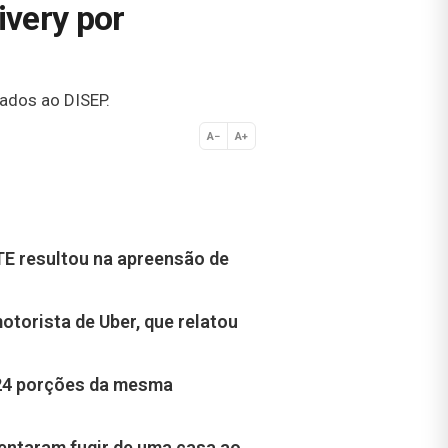
very por
ados ao DISEP.
A−
A+
Normal
E resultou na apreensão de
torista de Uber, que relatou
24 porções da mesma
entaram fugir de uma casa ao