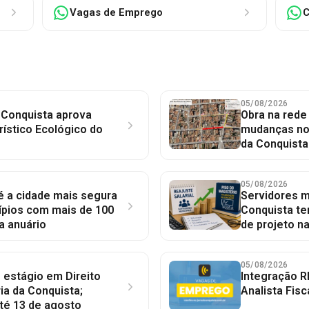
Vagas de Emprego
C
05/08/2026
 Conquista aprova
Obra na red
rístico Ecológico do
mudanças no 
da Conquista
05/08/2026
 é a cidade mais segura
Servidores mu
ípios com mais de 100
Conquista te
a anuário
de projeto n
05/08/2026
 estágio em Direito
Integração R
ia da Conquista;
Analista Fisc
té 13 de agosto