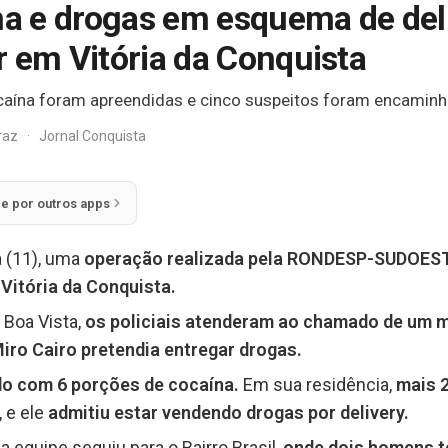
 e drogas em esquema de deli
r em Vitória da Conquista
caína foram apreendidas e cinco suspeitos foram encaminh
rraz
·
Jornal Conquista
ie por outros apps
a (11), uma
operação realizada pela RONDESP-SUDOEST
Vitória da Conquista.
 Boa Vista,
os policiais atenderam ao chamado de um mo
Miro Cairo pretendia entregar drogas.
do com 6 porções de cocaína.
Em sua residência,
mais 
, e ele
admitiu estar vendendo drogas por delivery.
equipe seguiu para o Bairro Brasil,
onde dois homens t