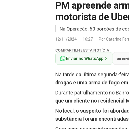
PM apreende arma
motorista de Ube
Na Operação, 60 porções de co
12/11/2024
·
16:27
·
Por
Catarine Fe
COMPARTILHE ESTA NOTÍCIA
Enviar no WhatsApp
ou env
Na tarde da última segunda-feir
drogas e uma arma de fogo em 
Durante patrulhamento no Bairro
que um cliente no residencial 
No local,
o suspeito foi aborda
substância foram encontradas
Com base nessas informações, a 