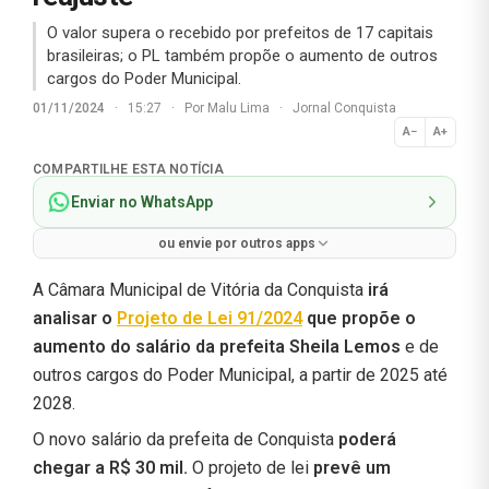
O valor supera o recebido por prefeitos de 17 capitais
brasileiras; o PL também propõe o aumento de outros
cargos do Poder Municipal.
01/11/2024
·
15:27
·
Por
Malu Lima
·
Jornal Conquista
A−
A+
Normal
COMPARTILHE ESTA NOTÍCIA
Enviar no WhatsApp
ou envie por outros apps
A Câmara Municipal de Vitória da Conquista
irá
analisar o
Projeto de Lei 91/2024
que propõe o
aumento do salário da prefeita Sheila Lemos
e de
outros cargos do Poder Municipal, a partir de 2025 até
2028.
O novo salário da prefeita de Conquista
poderá
chegar a R$ 30 mil.
O projeto de lei
prevê um