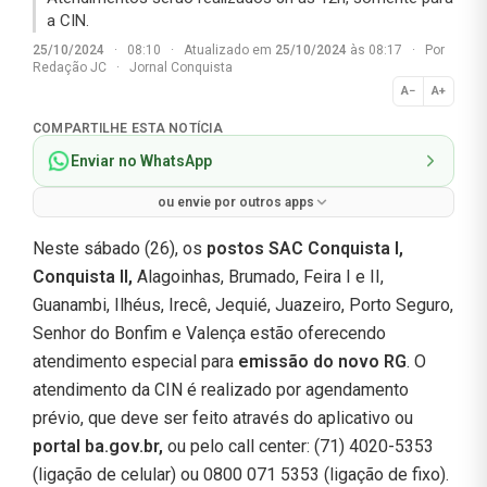
a CIN.
25/10/2024
·
08:10
·
Atualizado em
25/10/2024
às 08:17
·
Por
Redação JC
·
Jornal Conquista
A−
A+
Normal
COMPARTILHE ESTA NOTÍCIA
Enviar no WhatsApp
ou envie por outros apps
Neste sábado (26), os
postos SAC
Conquista I,
Conquista II,
Alagoinhas, Brumado, Feira I e II,
Guanambi, Ilhéus, Irecê, Jequié, Juazeiro, Porto Seguro,
Senhor do Bonfim e Valença estão oferecendo
atendimento especial para
emissão do novo RG
. O
atendimento da CIN é realizado por agendamento
prévio, que deve ser feito através do aplicativo ou
portal ba.gov.br,
ou pelo call center: (71) 4020-5353
(ligação de celular) ou 0800 071 5353 (ligação de fixo).