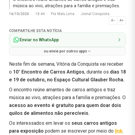
música ao vivo, atrações para a família e premiações.
16/10/2024
·
18:44
·
Por
Malu Lima
·
Jornal Conquista
A−
A+
Normal
COMPARTILHE ESTA NOTÍCIA
Enviar no WhatsApp
ou envie por outros apps
Neste fim de semana, Vitória da Conquista vai receber
o
10° Encontro de Carros Antigos
, durante os
dias 18
e 19 de outubro, no Espaço Cultural Glauber Rocha.
O encontro reúne amantes de carros antigos e traz
música ao vivo, atrações para a família e premiações. O
acesso ao evento é gratuito para quem doar dois
quilos de alimentos não perecíveis.
Os interessados em levar os
seus carros antigos
para exposição
podem se inscrever por meio do
link
.