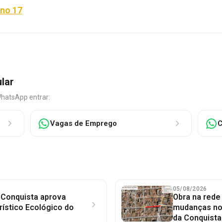
Ano 17
ular
WhatsApp entrar:
Vagas de Emprego
C
05/08/2026
 Conquista aprova
Obra na red
rístico Ecológico do
mudanças no 
da Conquista