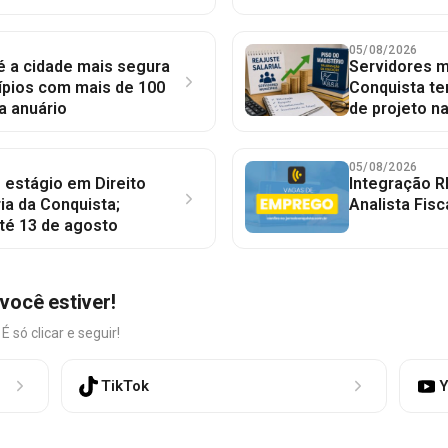
05/08/2026
 é a cidade mais segura
Servidores mu
ípios com mais de 100
Conquista te
a anuário
de projeto n
05/08/2026
 estágio em Direito
Integração R
ia da Conquista;
Analista Fisc
té 13 de agosto
você estiver!
só clicar e seguir!
TikTok
Y