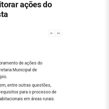
itorar ações do
sta
A−
A+
Normal
toramento de ações do
retaria Municipal de
pio.
õem, entre outras questões,
requisitos para o processo de
bitacionais em áreas rurais.