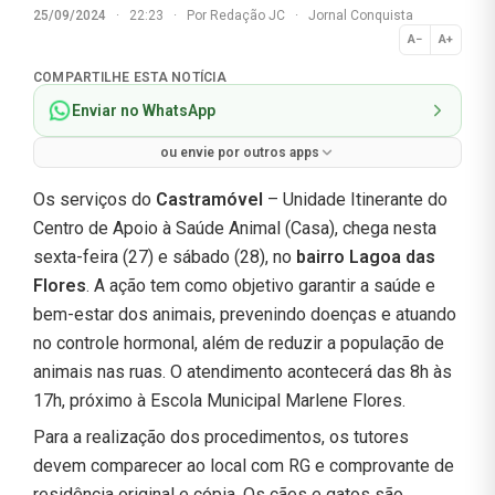
25/09/2024
·
22:23
·
Por
Redação JC
·
Jornal Conquista
A−
A+
Normal
COMPARTILHE ESTA NOTÍCIA
Enviar no WhatsApp
ou envie por outros apps
Os serviços do
Castramóvel
– Unidade Itinerante do
Centro de Apoio à Saúde Animal (Casa), chega nesta
sexta-feira (27) e sábado (28), no
bairro Lagoa das
Flores
. A ação tem como objetivo garantir a saúde e
bem-estar dos animais, prevenindo doenças e atuando
no controle hormonal, além de reduzir a população de
animais nas ruas. O atendimento acontecerá das 8h às
17h, próximo à Escola Municipal Marlene Flores.
Para a realização dos procedimentos, os tutores
devem comparecer ao local com RG e comprovante de
residência original e cópia. Os cães e gatos são