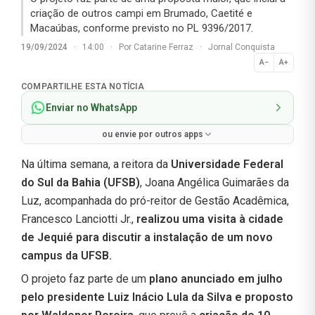
criação de outros campi em Brumado, Caetité e
Macaúbas, conforme previsto no PL 9396/2017.
19/09/2024
·
14:00
·
Por
Catarine Ferraz
·
Jornal Conquista
A−
A+
Normal
COMPARTILHE ESTA NOTÍCIA
Enviar no WhatsApp
ou envie por outros apps
Na última semana, a reitora da
Universidade Federal
do Sul da Bahia (UFSB)
, Joana Angélica Guimarães da
Luz, acompanhada do pró-reitor de Gestão Acadêmica,
Francesco Lanciotti Jr.,
realizou uma visita à cidade
de Jequié para discutir a instalação de um novo
campus da UFSB.
O projeto faz parte de um
plano anunciado em julho
pelo presidente Luiz Inácio Lula da Silva e proposto