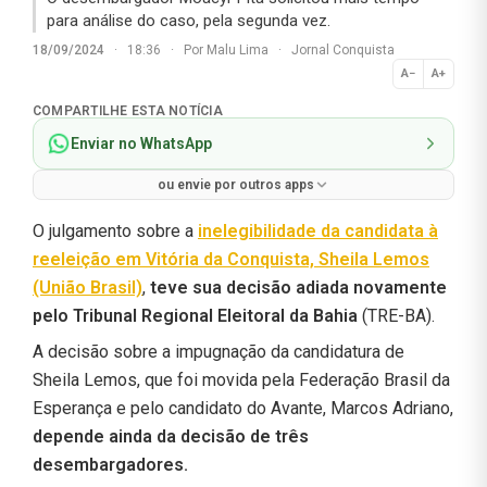
para análise do caso, pela segunda vez.
18/09/2024
·
18:36
·
Por
Malu Lima
·
Jornal Conquista
A−
A+
Normal
COMPARTILHE ESTA NOTÍCIA
Enviar no WhatsApp
ou envie por outros apps
O julgamento sobre a
inelegibilidade
da candidata à
reeleição em Vitória da Conquista,
Sheila Lemos
(União Brasil)
,
teve sua decisão adiada novamente
pelo Tribunal Regional Eleitoral da Bahia
(TRE-BA).
A decisão sobre a impugnação da candidatura de
Sheila Lemos, que foi movida pela Federação Brasil da
Esperança e pelo candidato do Avante, Marcos Adriano,
depende ainda da decisão de três
desembargadores.