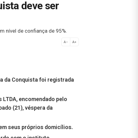
uista deve ser
m nível de confiança de 95%.
A−
A+
Normal
ia da Conquista foi registrada
as LTDA,
encomendado pelo
bado (21), véspera da
 em seus próprios domicílios.
rdo com o instituto.