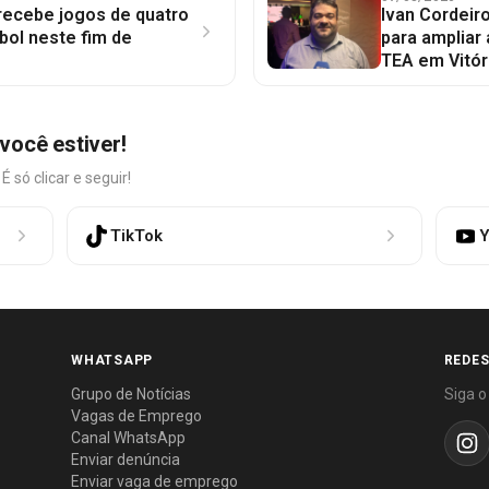
 recebe jogos de quatro
Ivan Cordeir
bol neste fim de
para ampliar
TEA em Vitór
você estiver!
só clicar e seguir!
TikTok
Y
WHATSAPP
REDES
Grupo de Notícias
Siga o
Vagas de Emprego
Canal WhatsApp
Enviar denúncia
Enviar vaga de emprego