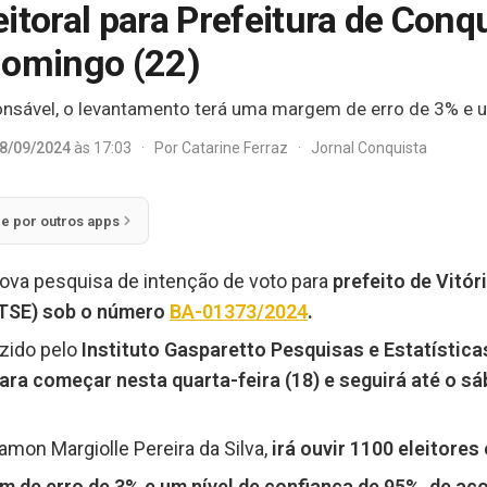
itoral para Prefeitura de Conq
domingo (22)
onsável, o levantamento terá uma margem de erro de 3% e u
8/09/2024
às 17:03
·
Por
Catarine Ferraz
·
Jornal Conquista
ie por outros apps
nova pesquisa de intenção de voto para
prefeito de Vitór
 (TSE) sob o número
BA-01373/2024
.
zido pelo
Instituto Gasparetto Pesquisas e Estatístic
ara começar nesta quarta-feira (18) e seguirá até o sá
on Margiolle Pereira da Silva,
irá ouvir 1100 eleitores
 de erro de 3% e um nível de confiança de 95%, de aco