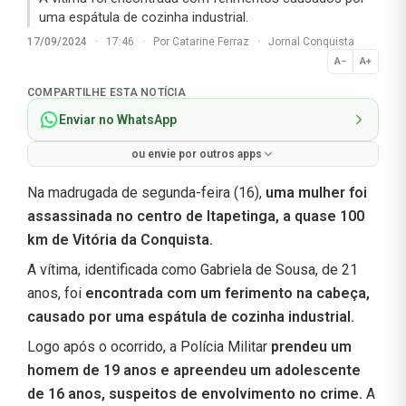
uma espátula de cozinha industrial.
17/09/2024
·
17:46
·
Por
Catarine Ferraz
·
Jornal Conquista
A−
A+
Normal
COMPARTILHE ESTA NOTÍCIA
Enviar no WhatsApp
ou envie por outros apps
Na madrugada de segunda-feira (16),
uma mulher foi
assassinada no centro de Itapetinga, a quase 100
km de Vitória da Conquista.
A vítima, identificada como Gabriela de Sousa, de 21
anos, foi
encontrada com um ferimento na cabeça,
causado por uma espátula de cozinha industrial.
Logo após o ocorrido, a Polícia Militar
prendeu um
homem de 19 anos e apreendeu um adolescente
de 16 anos, suspeitos de envolvimento no crime.
A