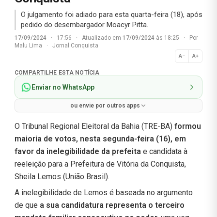
O julgamento foi adiado para esta quarta-feira (18), após
pedido do desembargador Moacyr Pitta.
17/09/2024
·
17:56
·
Atualizado em
17/09/2024
às 18:25
·
Por
Malu Lima
·
Jornal Conquista
A−
A+
Normal
COMPARTILHE ESTA NOTÍCIA
Enviar no WhatsApp
ou envie por outros apps
O Tribunal Regional Eleitoral da Bahia (TRE-BA)
formou
maioria de votos, nesta segunda-feira (16), em
favor da inelegibilidade da prefeita
e candidata à
reeleição para a Prefeitura de Vitória da Conquista,
Sheila Lemos (União Brasil).
A inelegibilidade de Lemos é baseada no argumento
de que
a sua candidatura representa o terceiro