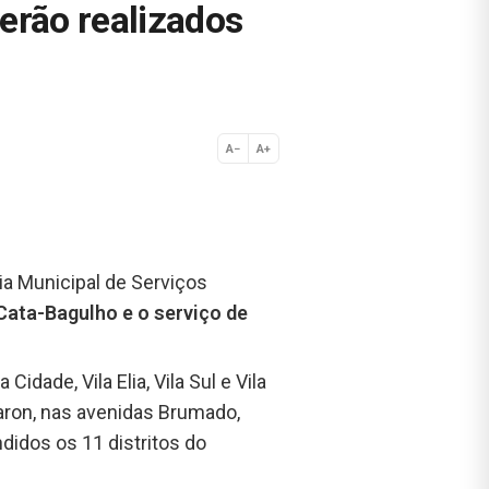
erão realizados
A−
A+
Normal
ia Municipal de Serviços
ata-Bagulho e o serviço de
dade, Vila Elia, Vila Sul e Vila
Maron, nas avenidas Brumado,
didos os 11 distritos do