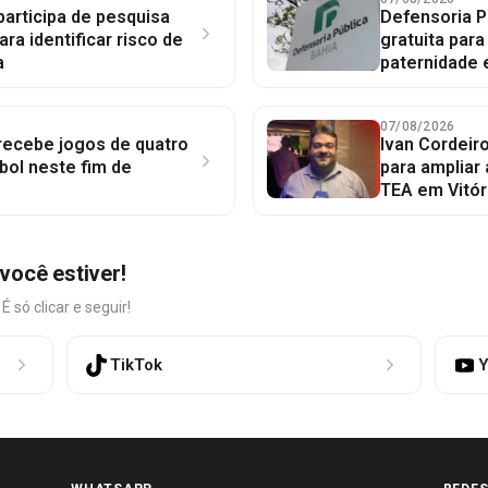
participa de pesquisa
Defensoria P
ara identificar risco de
gratuita par
a
paternidade 
07/08/2026
 recebe jogos de quatro
Ivan Cordeir
bol neste fim de
para ampliar
TEA em Vitór
você estiver!
só clicar e seguir!
TikTok
Y