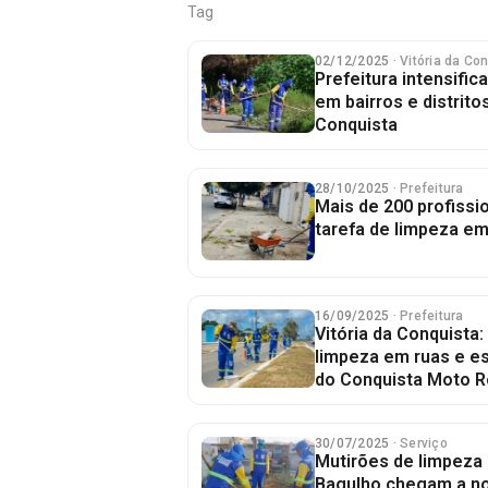
Tag
02/12/2025
· Vitória da Co
Prefeitura intensific
em bairros e distritos
Conquista
28/10/2025
· Prefeitura
Mais de 200 profissi
tarefa de limpeza em
16/09/2025
· Prefeitura
Vitória da Conquista: 
limpeza em ruas e e
do Conquista Moto 
30/07/2025
· Serviço
Mutirões de limpeza
Bagulho chegam a nov