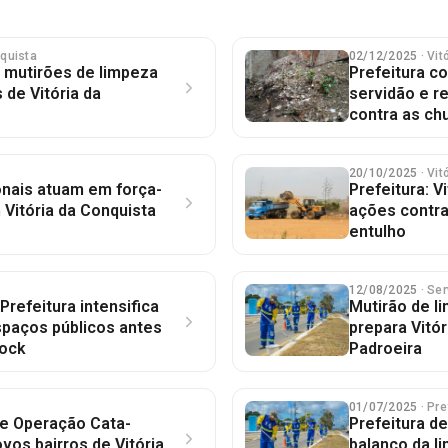
nquista
02/12/2025
· Vi
a mutirões de limpeza
Prefeitura co
 de Vitória da
servidão e r
contra as ch
20/10/2025
· Vi
onais atuam em força-
Prefeitura: V
 Vitória da Conquista
ações contra
entulho
12/08/2025
· Se
Prefeitura intensifica
Mutirão de l
spaços públicos antes
prepara Vitór
Rock
Padroeira
01/07/2025
· Pre
 e Operação Cata-
Prefeitura de
os bairros de Vitória
balanço da l