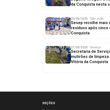
da Conquista nesta s
25/06/2025
· São João
Sesep recolhe mais 
resíduos após cinco 
Conquista
21/05/2025
· Serviço
Secretaria de Servi
mutirões de limpeza 
Vitória da Conquista
SEÇÕES