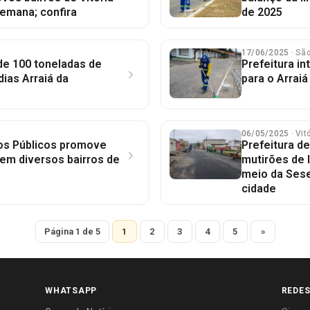
emana; confira
de 2025
17/06/2025
· Sã
de 100 toneladas de
Prefeitura in
dias Arraiá da
para o Arraiá
06/05/2025
· Vi
ços Públicos promove
Prefeitura de
em diversos bairros de
mutirões de 
meio da Sese
cidade
Página 1 de 5
1
2
3
4
5
»
WHATSAPP
REDES