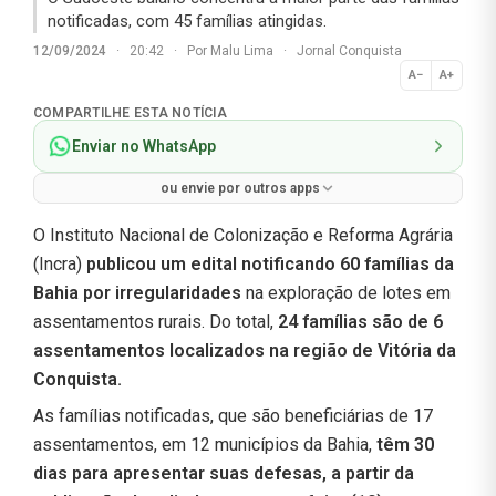
notificadas, com 45 famílias atingidas.
12/09/2024
·
20:42
·
Por
Malu Lima
·
Jornal Conquista
A−
A+
Normal
COMPARTILHE ESTA NOTÍCIA
Enviar no WhatsApp
ou envie por outros apps
O Instituto Nacional de Colonização e Reforma Agrária
(Incra)
publicou um edital notificando 60 famílias da
Bahia por irregularidades
na exploração de lotes em
assentamentos rurais. Do total,
24 famílias são de 6
assentamentos localizados na região de Vitória da
Conquista.
As famílias notificadas, que são beneficiárias de 17
assentamentos, em 12 municípios da Bahia,
têm 30
dias para apresentar suas defesas, a partir da