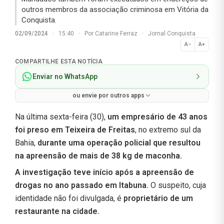
outros membros da associação criminosa em Vitória da
Conquista.
02/09/2024
·
15:40
·
Por
Catarine Ferraz
·
Jornal Conquista
A−
A+
Normal
COMPARTILHE ESTA NOTÍCIA
Enviar no WhatsApp
ou envie por outros apps
Na última sexta-feira (30),
um empresário de 43 anos
foi preso em Teixeira de Freitas
, no extremo sul da
Bahia,
durante uma operação policial que resultou
na apreensão de mais de 38 kg de maconha.
A investigação teve início após a apreensão de
drogas no ano passado em Itabuna.
O suspeito, cuja
identidade não foi divulgada, é
proprietário de um
restaurante na cidade.