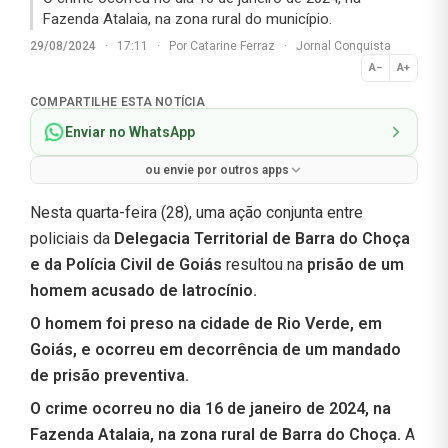
Fazenda Atalaia, na zona rural do município.
29/08/2024
·
17:11
·
Por
Catarine Ferraz
·
Jornal Conquista
A−
A+
Normal
COMPARTILHE ESTA NOTÍCIA
Enviar no WhatsApp
ou envie por outros apps
Nesta quarta-feira (28), uma ação conjunta entre
policiais da
Delegacia Territorial de Barra do Choça
e da Polícia Civil de Goiás
resultou na
prisão de um
homem acusado de latrocínio.
O homem foi preso na cidade de Rio Verde, em
Goiás, e ocorreu em decorrência de um mandado
de prisão preventiva.
O crime ocorreu no dia 16 de janeiro de 2024, na
Fazenda Atalaia, na zona rural de Barra do Choça.
A