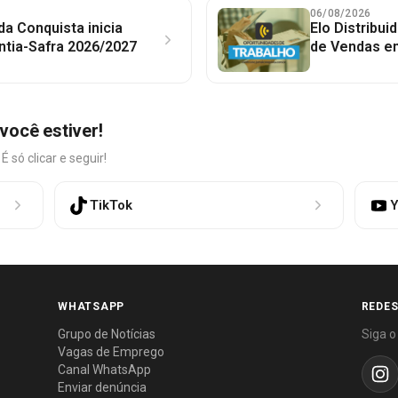
06/08/2026
 da Conquista inicia
Elo Distribu
ntia-Safra 2026/2027
de Vendas em
você estiver!
só clicar e seguir!
TikTok
Y
WHATSAPP
REDES
Grupo de Notícias
Siga o
Vagas de Emprego
Canal WhatsApp
Enviar denúncia