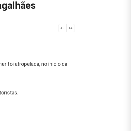
agalhães
A−
A+
Normal
r foi atropelada, no inicio da
oristas.