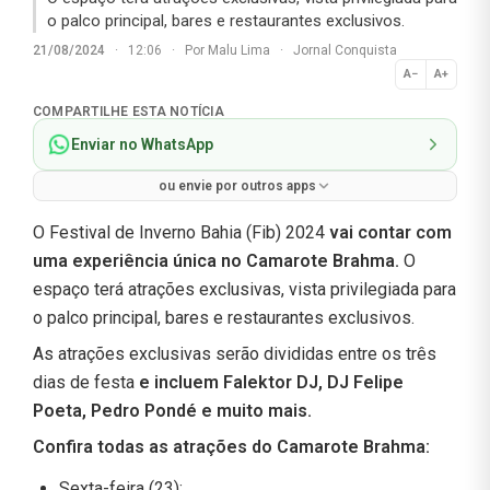
o palco principal, bares e restaurantes exclusivos.
21/08/2024
·
12:06
·
Por
Malu Lima
·
Jornal Conquista
A−
A+
Normal
COMPARTILHE ESTA NOTÍCIA
Enviar no WhatsApp
ou envie por outros apps
O Festival de Inverno Bahia (Fib) 2024
vai contar com
uma experiência única no Camarote Brahma.
O
espaço terá atrações exclusivas, vista privilegiada para
o palco principal, bares e restaurantes exclusivos.
As atrações exclusivas serão divididas entre os três
dias de festa
e incluem Falektor DJ, DJ Felipe
Poeta, Pedro Pondé e muito mais.
Confira todas as atrações do Camarote Brahma:
Sexta-feira (23):