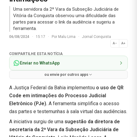
Uma servidora da 2ª Vara da Subseção Judiciária de
Vitória da Conquista observou uma dificuldade das
partes para acessar o link da audiência e sugeriu a
ferramenta.
06/08/2024
·
15:17
·
Por
Malu Lima
·
Jornal Conquista
A−
A+
Normal
COMPARTILHE ESTA NOTÍCIA
Enviar no WhatsApp
ou envie por outros apps
A Justiça Federal da Bahia implementou
o uso de QR
Code em intimações do Processo Judicial
Eletrônico (PJe).
A ferramenta simplifica o acesso
das partes e testemunhas à sala virtual das audiências.
A iniciativa surgiu de uma
sugestão da diretora de
secretaria da 2ª Vara da Subseção Judiciária de