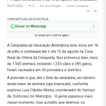
25/07/2024
·
18:12
·
Por
Lívia Borges
·
Jornal Conquista
A−
A+
Normal
COMPARTILHE ESTA NOTÍCIA
Enviar no WhatsApp
ou envie por outros apps
A Campanha de Vacinação Antirrábica teve início em 16
de julho e continuará até o dia 15 de agosto na Zona
Rural de Vitória da Conquista. Nos primeiros dias, mais
de 1.500 animais, incluindo 1.255 cães e 285 gatos,
foram vacinados em 30 povoados e distritos.
A previsão é que, até o final da campanha, um número
ainda maior de animais seja imunizado, conforme
explicou Luís Cláudio Moura, coordenador do Serviço
de Zoonoses do Município.
“A gente esperava mais
nesse momento, mas acredito que teremos, no