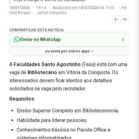
18/07/2024
·
19:14
·
Atualizado em
18/07/2024
às 19:41
·
Por
Lívia Borges
·
Jornal Conquista
A−
A+
Normal
COMPARTILHE ESTA NOTÍCIA
Enviar no WhatsApp
ou envie por outros apps
A
Faculdades Santo Agostinho
(Fasa) está com uma
vaga de
Bibliotecário
em Vitória da Conquista. Os
interessados devem ficar atentos aos detalhes
solicitados na vaga pelo recrutador.
Requisitos
:
Ensino Superior Completo em Biblioteconomia;
Habilidade para liderar pessoas;
Conhecimentos básicos no Pacote Office e
sistemas informatizados;