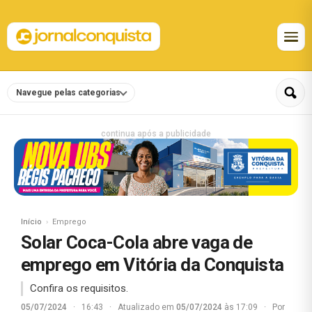
Navegue pelas categorias
continua após a publicidade
Início
Emprego
Solar Coca-Cola abre vaga de
emprego em Vitória da Conquista
Confira os requisitos.
05/07/2024
·
16:43
·
Atualizado em
05/07/2024
às 17:09
·
Por