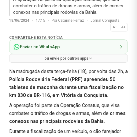
combater o tráfico de drogas e armas, além de crimes
conexos nas principais rodovias da Bahia.
18/06/2024
·
17:15
·
Por
Catarine Ferraz
·
Jornal Conquista
A−
A+
Normal
COMPARTILHE ESTA NOTÍCIA
Enviar no WhatsApp
ou envie por outros apps
Na madrugada desta terça-feira (18), por volta das 2h,
a
Polícia Rodoviária Federal (PRF) apreendeu 50
tabletes de maconha durante uma fiscalização no
km 830 da BR-116, em Vitória da Conquista.
A operação foi parte da Operação Conatus, que visa
combater o tráfico de drogas e armas, além de
crimes
conexos nas principais rodovias da Bahia.
Durante a fiscalização de um veículo, o cão farejador