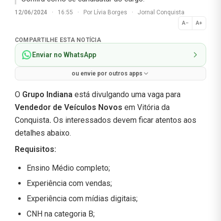
12/06/2024
·
16:55
·
Por
Lívia Borges
·
Jornal Conquista
A−
A+
Normal
COMPARTILHE ESTA NOTÍCIA
Enviar no WhatsApp
ou envie por outros apps
O
Grupo Indiana
está divulgando uma vaga para
Vendedor de Veículos Novos
em Vitória da
Conquista
.
Os interessados devem ficar atentos aos
detalhes abaixo.
Requisitos
:
Ensino Médio completo;
Experiência com vendas;
Experiência com mídias digitais;
CNH na categoria B;