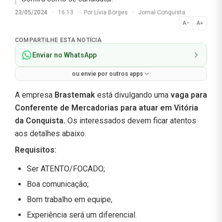
23/05/2024
·
16:13
·
Por
Lívia Borges
·
Jornal Conquista
A−
A+
Normal
COMPARTILHE ESTA NOTÍCIA
Enviar no WhatsApp
ou envie por outros apps
A empresa
Brastemak
está divulgando uma
vaga para
Conferente de Mercadorias para atuar em Vitória
da Conquista.
Os interessados devem ficar atentos
aos detalhes abaixo.
Requisitos
:
Ser ATENTO/FOCADO;
Boa comunicação;
Bom trabalho em equipe,
Experiência será um diferencial.