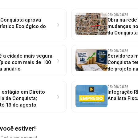
05/08/2026
 Conquista aprova
Obra na red
rístico Ecológico do
mudanças no 
da Conquista
05/08/2026
 é a cidade mais segura
Servidores mu
ípios com mais de 100
Conquista te
a anuário
de projeto n
05/08/2026
 estágio em Direito
Integração R
ia da Conquista;
Analista Fisc
té 13 de agosto
você estiver!