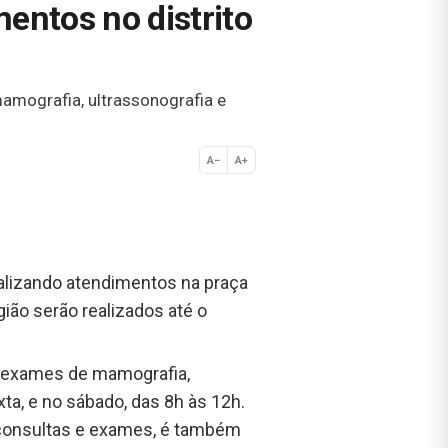
entos no distrito
amografia, ultrassonografia e
A−
A+
Normal
alizando atendimentos na praça
ião serão realizados até o
de exames de mamografia,
ta, e no sábado, das 8h às 12h.
r consultas e exames, é também