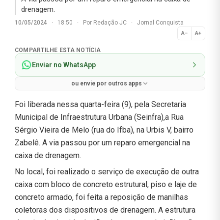
drenagem.
10/05/2024
·
18:50
·
Por
Redação JC
·
Jornal Conquista
A−
A+
Normal
COMPARTILHE ESTA NOTÍCIA
Enviar no WhatsApp
ou envie por outros apps
Foi liberada nessa quarta-feira (9), pela Secretaria
Municipal de Infraestrutura Urbana (Seinfra),a Rua
Sérgio Vieira de Melo (rua do Ifba), na Urbis V, bairro
Zabelê. A via passou por um reparo emergencial na
caixa de drenagem.
No local, foi realizado o serviço de execução de outra
caixa com bloco de concreto estrutural, piso e laje de
concreto armado, foi feita a reposição de manilhas
coletoras dos dispositivos de drenagem. A estrutura