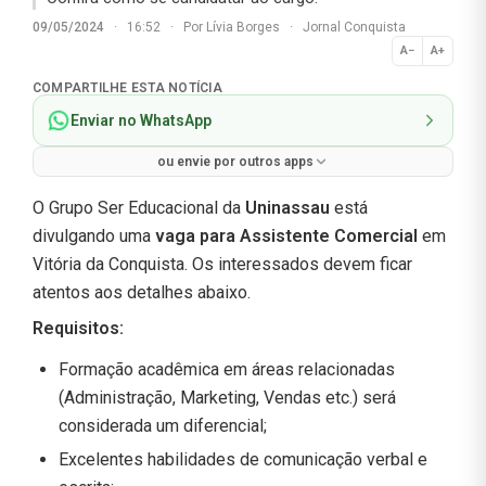
09/05/2024
·
16:52
·
Por
Lívia Borges
·
Jornal Conquista
A−
A+
Normal
COMPARTILHE ESTA NOTÍCIA
Enviar no WhatsApp
ou envie por outros apps
O Grupo Ser Educacional da
Uninassau
está
divulgando uma
vaga para Assistente Comercial
em
Vitória da Conquista. Os interessados devem ficar
atentos aos detalhes abaixo.
Requisitos
:
Formação acadêmica em áreas relacionadas
(Administração, Marketing, Vendas etc.) será
considerada um diferencial;
Excelentes habilidades de comunicação verbal e