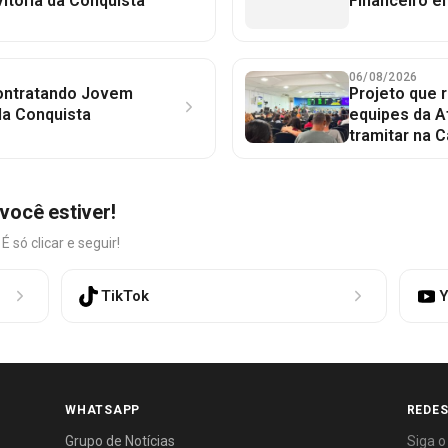
itória da Conquista
Financeiro e
06/08/2026
contratando Jovem
Projeto que 
da Conquista
equipes da A
tramitar na 
você estiver!
só clicar e seguir!
TikTok
Y
WHATSAPP
REDES
Grupo de Notícias
Siga o