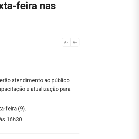
ta-feira nas
A−
A+
Normal
, terão atendimento ao público
pacitação e atualização para
-feira (9).
 às 16h30.