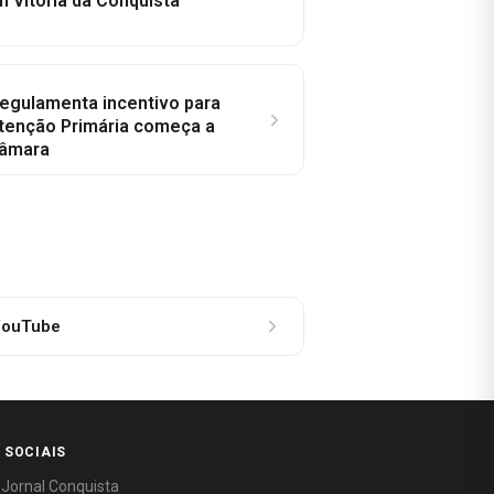
m Vitória da Conquista
regulamenta incentivo para
tenção Primária começa a
Câmara
ouTube
 SOCIAIS
 Jornal Conquista