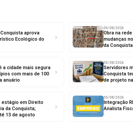
05/08/2026
 Conquista aprova
Obra na red
rístico Ecológico do
mudanças no 
da Conquista
05/08/2026
 é a cidade mais segura
Servidores mu
ípios com mais de 100
Conquista te
a anuário
de projeto n
05/08/2026
 estágio em Direito
Integração R
ia da Conquista;
Analista Fisc
té 13 de agosto