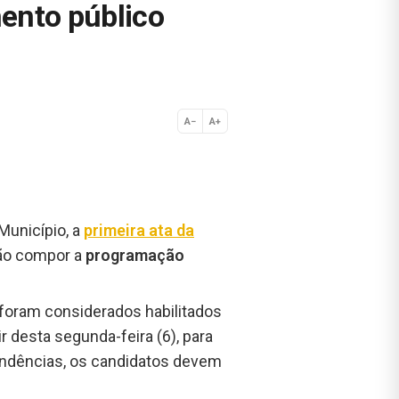
ento público
A−
A+
Normal
 Município, a
primeira ata da
vão compor a
programação
 foram considerados habilitados
r desta segunda-feira (6), para
 pendências, os candidatos devem